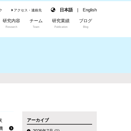
日本語
|
English
ク
アクセス・連絡先
研究内容
チーム
研究業績
ブログ
Research
Team
Publication
Blog
アーカイブ
状
機
2026年7月 (1)